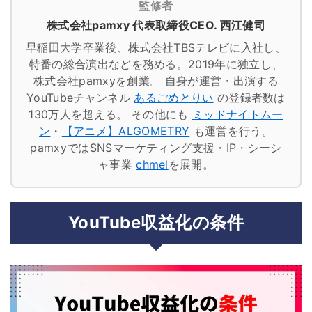
監修者
株式会社pamxy 代表取締役CEO. 西江健司
早稲田大学卒業後、株式会社TBSテレビに入社し、
特番の総合演出などを務める。2019年に独立し、
株式会社pamxyを創業。
自身が運営・出演する
YouTubeチャンネル
あるごめとりい
の登録者数は
130万人を超える。
その他にも
ミッドナイトムー
ン
・
【アニメ】ALGOMETRY
も運営を行う。
pamxyではSNSマーケティング支援・IP・シーシ
ャ事業
chmel
を展開。
YouTube収益化の条件