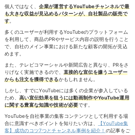
個人ではなく、
企業が運営するYouTubeチャンネルで最
も大きな収益が見込めるパターンが、自社製品の販売で
す
。
多くのユーザーが利用するYouTubeのプラットフォーム
を利用して、商品のPRやサービス内容の説明を行うこと
で、自社のメイン事業における新たな顧客の開拓が見込
めます。
また、テレビコマーシャルや新聞広告と異なり、PRをさ
りげなく実施できるので、
直接的な宣伝を嫌うユーザー
からも注文を獲得できる
かもしれません。
しかし、すでにYouTubeには多くの企業が参入している
ため、
高い宣伝効果を狙うには動画制作やYouTube運用
に関する豊富な知識や技術が必要
です。
YouTubeを自社事業の集客コンテンツとして利用する場
合に意識すべきポイントを知りたい方は、
【YouTube集
客】成功のコツ7つとチャンネル事例を紹介！
の記事をご