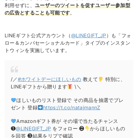
利用せずに、
ユーザーのツイートを促すユーザー参加型
の広告とすることも可能です
。
LINEギフト公式アカウント（
@LINEGIFT_JP
）も「フォ
ロー＆カンバセーショナルカード」タイプのインスタン
トウィンを実施しています。
/／
#ホワイトデーにほしいもの
教えて
特別に、
LINEギフトから贈ります
\＼
ほしいものリスト登録で
その商品を抽選でプレ
ゼント
登録
https://t.co/natajmannZ
Amazonギフト券が
その場で当たるチャンス
❶
@LINEGIFT_JP
をフォロー
❷
からほしいもの
を回答
❸結果をリプで確認