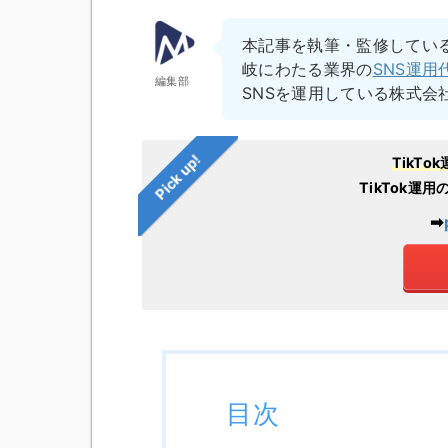
本記事を執筆・監修してい
岐にわたる業界の
SNS運用
編集部
SNSを運用している株式会
Pick up!
TikT
TikTok運
➡︎
目次