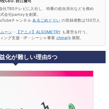
役CEO. 西江健司
会社TBSテレビに入社し、特番の総合演出などを務め
式会社pamxyを創業。
uTubeチャンネル
あるごめとりい
の登録者数は130万人
トムーン
・
【アニメ】ALGOMETRY
も運営を行う。
ケティング支援・IP・シーシャ事業
chmel
を展開。
k収益化が難しい理由5つ