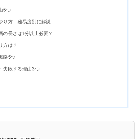
由5つ
みとやり方｜難易度別に解説
動画の長さは1分以上必要？
やり方は？
の戦略5つ
い・失敗する理由3つ