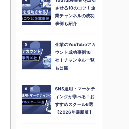
YouTube集客を成功
4
させる10のコツ！企
業チャンネルの成功
事例も紹介
企業のYouTubeアカ
5
ウント成功事例16
社！チャンネル一覧
も公開
SNS運用・マーケテ
6
ィングが学べる！お
すすめスクール6選
【2026年最新版】