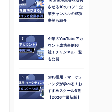
YouTube集客を成功
4
させる10のコツ！企
業チャンネルの成功
事例も紹介
企業のYouTubeアカ
5
ウント成功事例16
社！チャンネル一覧
も公開
SNS運用・マーケテ
6
ィングが学べる！お
すすめスクール6選
【2026年最新版】