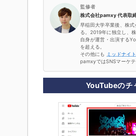
監修者
株式会社pamxy 代表取締
早稲田大学卒業後、株式
る。2019年に独立し、株
自身が運営・出演するYo
を超える。
その他にも
ミッドナイ
pamxyではSNSマー
YouTube