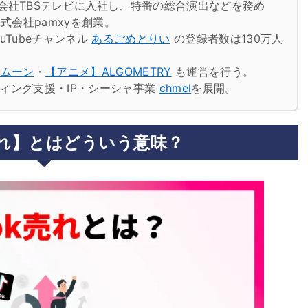
会社TBSテレビに入社し、特番の総合演出などを務め
式会社pamxyを創業。
uTubeチャンネル
あるごめとりい
の登録者数は130万人
トムーン
・
【アニメ】ALGOMETRY
も運営を行う。
ケティング支援・IP・シーシャ事業
chmel
を展開。
k売れ】とはどういう意味？