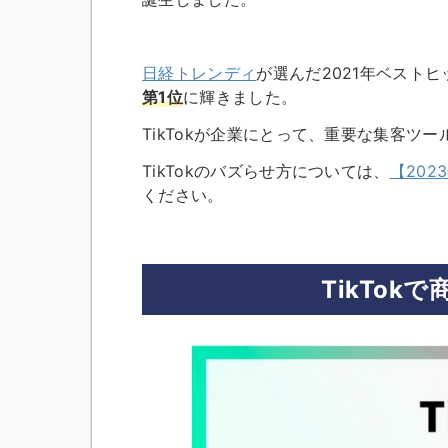
日経トレンディ
が選んだ2021年ベストヒ
第1位
に輝きました。
TikTokが企業にとって、重要な集客ツ
TikTokのバズらせ方については、
【202
ください。
TikTo