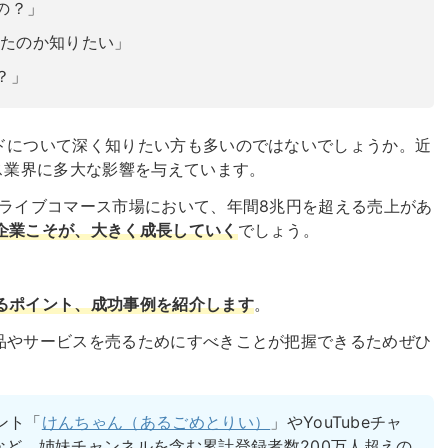
うの？」
売れたのか知りたい」
？」
ワードについて深く知りたい方も多いのではないでしょうか。
近
ス業界に多大な影響を与えています。
kのライブコマース市場において、年間8兆円を超える売上があ
指す企業こそが、大きく成長していく
でしょう。
れるポイント、成功事例を紹介します
。
社商品やサービスを売るためにすべきことが把握できるためぜひ
ウント「
けんちゃん（あるごめとりい）
」やYouTubeチャ
など、姉妹チャンネルを含む累計登録者数200万人超えの