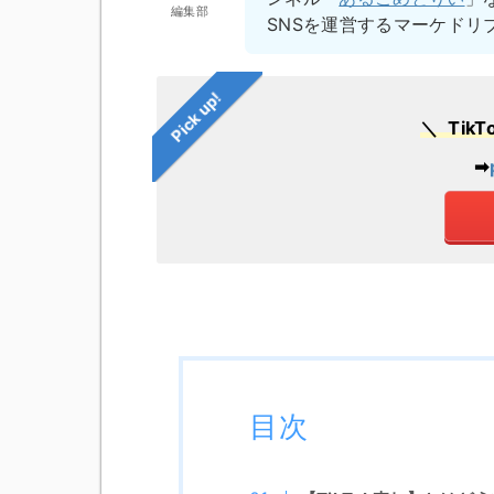
編集部
SNSを運営するマーケドリ
Pick up!
＼ Ti
➡︎
目次