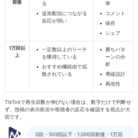
前後
る
率
追加配信につながる
コメント
反応が弱い
保存
シェア
1万回以
一定数以上のリーチ
勝ちパタ
上
を獲得している
ーンの分
析
おすすめ欄経由で拡
散されている
導線設計
再現性
TikTokで再生回数が伸びない場合は、数字だけで判断せ
ず、投稿の表示状況や視聴者の反応を確認する視点が大
切です。
0回・100回以下・1,000回前後・1万回