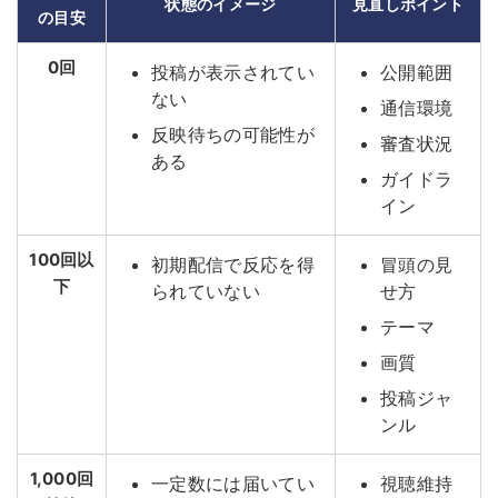
状態のイメージ
見直しポイント
の目安
0回
投稿が表示されてい
公開範囲
ない
通信環境
反映待ちの可能性が
審査状況
ある
ガイドラ
イン
100回以
初期配信で反応を得
冒頭の見
下
られていない
せ方
テーマ
画質
投稿ジャ
ンル
1,000回
一定数には届いてい
視聴維持