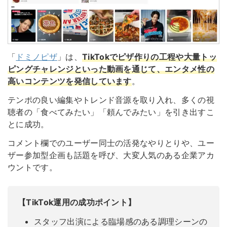
「
ドミノピザ
」は、
T
ikTokでピザ作りの工程や大量トッ
ピングチャレンジといった動画
を通じて、エンタメ性の
高いコンテンツを発信しています
。
テンポの良い編集やトレンド音源を取り入れ、多くの視
聴者の「食べてみたい」「頼んでみたい」を引き出すこ
とに成功。
コメント欄でのユーザー同士の活発なやりとりや、ユー
ザー参加型企画も話題を呼び、大変人気のある企業アカ
ウントです。
【TikTok運用の成功ポイント】
スタッフ出演による臨場感のある調理シーンの