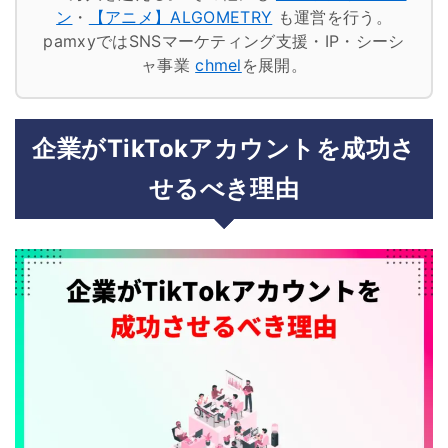
ン
・
【アニメ】ALGOMETRY
も運営を行う。
pamxyではSNSマーケティング支援・IP・シーシ
ャ事業
chmel
を展開。
企業がTikTokアカウントを成功さ
せるべき理由