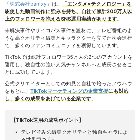
「
株式会社pamxy
」は、
「エンタメ×テクノロジー」を
駆使した動画制作に強みを持ち、
自社で累計200万人以
上のフォロワーを抱えるSNS運用実績があります
。
未解決事件やサイコパス事件を題材に、テレビ番組のよ
うな高クオリティ編集とキャラクターを立てた司会進行
で、多くのファンコミュニティを獲得しています。
TikTokでは総計フォロワー35万人の2つのアカウントを
運用し、独自性の強い人気チャンネルへと成長させるこ
とに成功しています。
公式クリエイターとしての知見と自社で培ったノウハウ
をもとに、
TikTokマーケティングの企業支援
にも対応
し、多くの成果をあげている企業です
。
【TikTok運用の成功ポイント】
テレビ並みの編集クオリティと独自キャラによ
る世界観づくり