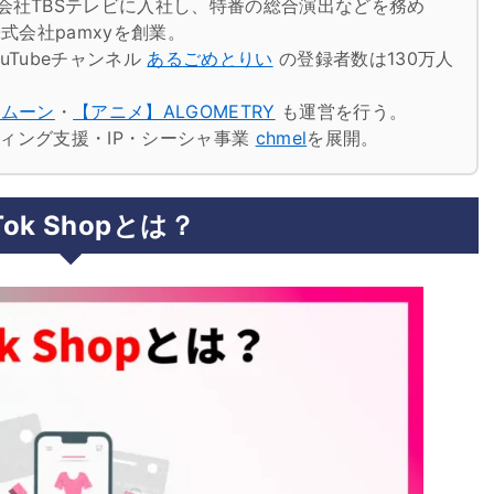
会社TBSテレビに入社し、特番の総合演出などを務め
式会社pamxyを創業。
uTubeチャンネル
あるごめとりい
の登録者数は130万人
トムーン
・
【アニメ】ALGOMETRY
も運営を行う。
ケティング支援・IP・シーシャ事業
chmel
を展開。
Tok Shopとは？