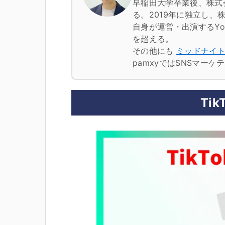
早稲田大学卒業後、株式
る。2019年に独立し、株
自身が運営・出演するYo
を超える。
その他にも
ミッドナイ
pamxyではSNSマー
Tik