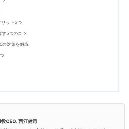
4つ
徴
るメリット3つ
伸ばす5つのコツ
｜10の対策を解説
5つ
役CEO. 西江健司