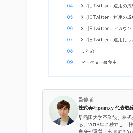
X（旧Twitter）運用
X（旧Twitter）運用の
X（旧Twitter）アカ
X（旧Twitter）運用
まとめ
マーケター募集中
監修者
株式会社pamxy 代表取締
早稲田大学卒業後、株式
る。2019年に独立し、株
自身が運営・出演するYo