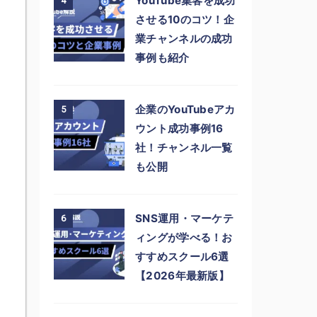
YouTube集客を成功
4
させる10のコツ！企
業チャンネルの成功
事例も紹介
企業のYouTubeアカ
5
ウント成功事例16
社！チャンネル一覧
も公開
SNS運用・マーケテ
6
ィングが学べる！お
すすめスクール6選
【2026年最新版】