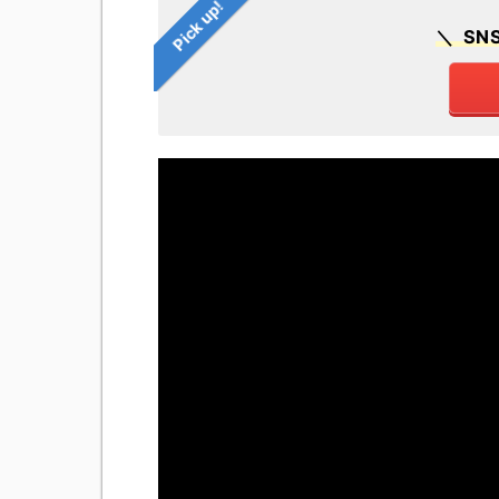
Pick up!
＼ S