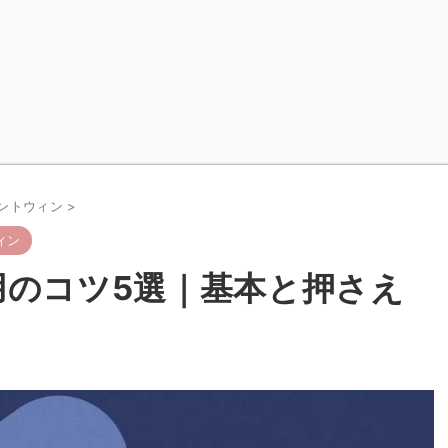
スタントウィン
>
ィン
）運用のコツ5選｜基本と押さえ
！