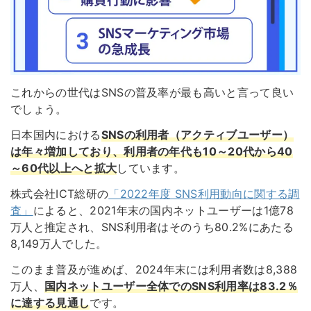
これからの世代はSNSの普及率が最も高いと言って良い
でしょう。
日本国内における
SNSの利用者（アクティブユーザー）
は年々増加しており、利用者の年代も10～20代から40
～60代以上へと拡大
しています。
株式会社ICT総研の
「2022年度 SNS利用動向に関する調
査」
によると、2021年末の国内ネットユーザーは1億78
万人と推定され、SNS利用者はそのうち80.2%にあたる
8,149万人でした。
このまま普及が進めば、2024年末には利用者数は8,388
万人、
国内ネットユーザー全体でのSNS利用率は83.2％
に達する見通し
です。