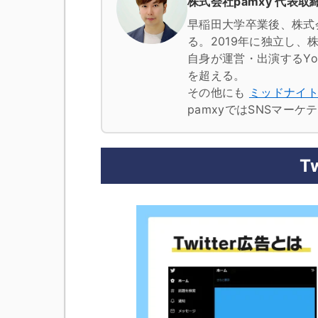
株式会社pamxy 代表取締
早稲田大学卒業後、株式
る。2019年に独立し、株
自身が運営・出演するYo
を超える。
その他にも
ミッドナイ
pamxyではSNSマー
T