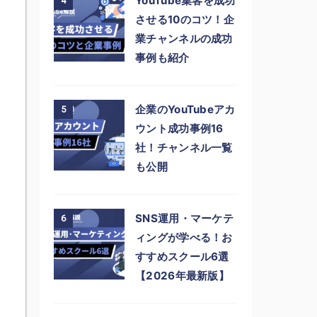
YouTube集客を成功
4
させる10のコツ！企
業チャンネルの成功
事例も紹介
企業のYouTubeアカ
5
ウント成功事例16
社！チャンネル一覧
も公開
SNS運用・マーケテ
6
ィングが学べる！お
すすめスクール6選
【2026年最新版】