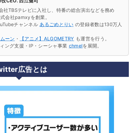
役CEO. 西江健司
会社TBSテレビに入社し、特番の総合演出などを務め
式会社pamxyを創業。
uTubeチャンネル
あるごめとりい
の登録者数は130万人
トムーン
・
【アニメ】ALGOMETRY
も運営を行う。
ケティング支援・IP・シーシャ事業
chmel
を展開。
witter広告とは