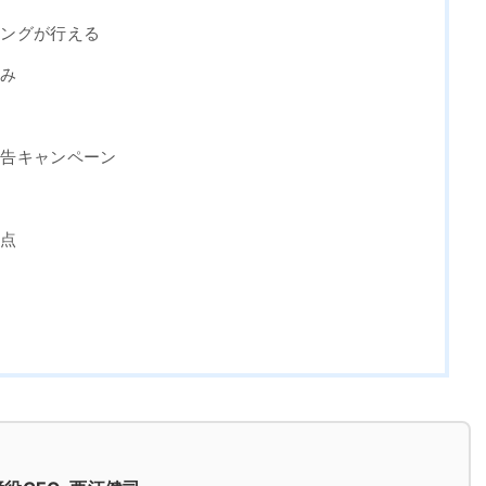
ティングが行える
組み
る広告キャンペーン
き点