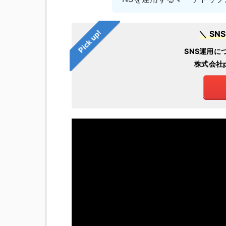
Pick up!
＼ S
SNS運用に
株式会社