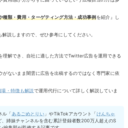
や種類・費用・ターゲティング方法・成功事例
を紹介』し
も解説しますので、ぜひ参考にしてください。
みを理解でき、自社に適した方法でTwitter広告を運用できる
ウハウがないまま闇雲に広告を出稿するのではなく専門家に依
用相場・特徴も解説
で運用代行について詳しく解説していま
ネル「
あるごめとりい
」やTikTokアカウント「
けんちゃ
ど、姉妹チャンネルを含む累計登録者数200万人超えのS
ブン編集部が監修する記事です。