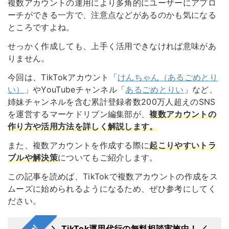
複数アカウントの運用により
多角的にユーザーにアプロ
ーチができる
一方で、注意点などがあるのかも気になる
ところですよね。
せっかく作成しても、上手く活用できなければ意味があ
りません。
今回は、TikTokアカウント「
けんちゃん（あるごめとり
い）
」やYouTubeチャンネル「
あるごめとりい
」など、
姉妹チャンネルを含む累計登録者数200万人超えのSNS
を運営するマーケドリブン編集部
が、
複数アカウントの
作り方や活用方法を詳しく解説します。
また、複数アカウントを作成する際に
起こりやすいトラ
ブルや解決策
についてもご紹介します。
この記事を読めば、TikTokで複数アカウントの作成をス
ムーズに始められるようになるため、ぜひ参考にしてく
ださい。
＼ TikTok運用代行の無料相談実施中！ ／