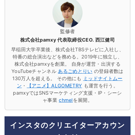
監修者
株式会社pamxy 代表取締役CEO. 西江健司
早稲田大学卒業後、株式会社TBSテレビに入社し、
特番の総合演出などを務める。2019年に独立し、
株式会社pamxyを創業。
自身が運営・出演する
YouTubeチャンネル
あるごめとりい
の登録者数は
130万人を超える。
その他にも
ミッドナイトムー
ン
・
【アニメ】ALGOMETRY
も運営を行う。
pamxyではSNSマーケティング支援・IP・シーシ
ャ事業
chmel
を展開。
インスタのクリエイターアカウン