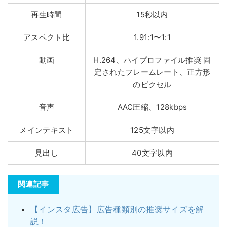
再生時間
15秒以内
アスペクト比
1.91:1〜1:1
動画
H.264、ハイプロファイル推奨
固
定されたフレームレート、正方形
のピクセル
音声
AAC圧縮、128kbps
メインテキスト
125文字以内
見出し
40文字以内
関連記事
【インスタ広告】広告種類別の推奨サイズを解
説！