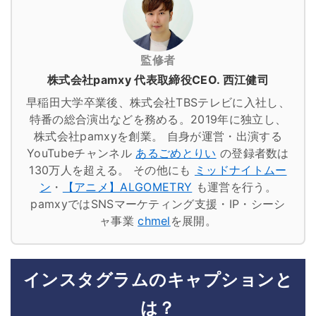
監修者
株式会社pamxy 代表取締役CEO. 西江健司
早稲田大学卒業後、株式会社TBSテレビに入社し、
特番の総合演出などを務める。2019年に独立し、
株式会社pamxyを創業。
自身が運営・出演する
YouTubeチャンネル
あるごめとりい
の登録者数は
130万人を超える。
その他にも
ミッドナイトムー
ン
・
【アニメ】ALGOMETRY
も運営を行う。
pamxyではSNSマーケティング支援・IP・シーシ
ャ事業
chmel
を展開。
インスタグラムのキャプションと
は？