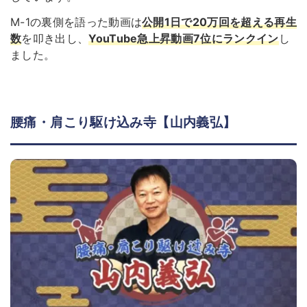
M-1の裏側を語った動画は
公開1日で20万回を超える再生
数
を叩き出し、
YouTube急上昇動画7位にランクイン
し
ました。
腰痛・肩こり駆け込み寺【山内義弘】