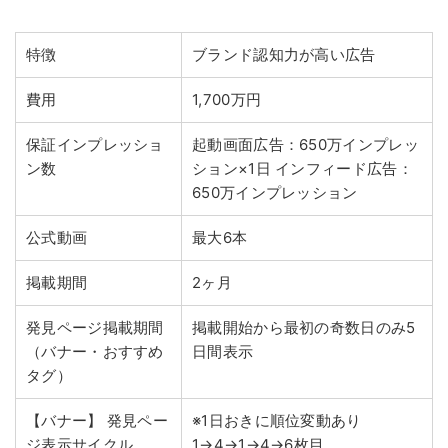
特徴
ブランド認知力が高い広告
費用
1,700万円
保証インプレッショ
起動画面広告：650万インプレッ
ン数
ション×1日
インフィード広告：
650万インプレッション
公式動画
最大6本
掲載期間
2ヶ月
発見ページ掲載期間
掲載開始から最初の奇数日のみ5
（バナー・おすすめ
日間表示
タグ）
【バナー】
発見ペー
※1日おきに順位変動あり
ジ表示サイクル
1→4→1→4→6枚目