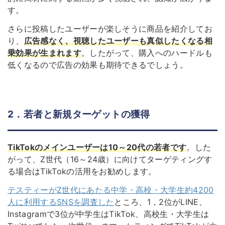
す。
さらに投稿したユーザーが楽しそうに商品を紹介してお
り、
広告感なく、視聴したユーザーも真似したくなる相
乗効果が生まれます
。
したがって、購入へのハードルも
低くなるので広告の効果も期待できるでしょう。
2．
若者と新規ターゲットの獲得
TikTokのメインユーザーは10～20代の若者です
。した
がって、Z世代（16～24歳）に向けてターゲティングす
る場合はTikTokの活用をお勧めします。
テスティーがZ世代にあたる中学・高校・大学生約4200
人に利用するSNSを調査した
ところ、1，2位がLINE、
Instagramで3位が中学生はTikTok、高校生・大学生は