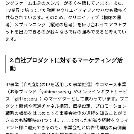
ングファーム出身のメンバーが多く在籍しています。また、
TV業界で培ってきた動画やクリエイティブノウハウも数多く
共有されています。そのため、クリエイティブ（横軸の思
考）×プランニング（縦軸の思考）を掛け合わせてアウトプ
ットを出力できるのが我々ならではの強みであると考えてい
ます。
2.自社プロダクトに対するマーケティング活
動
IP事業（自社創出のIPを活用した事業推進）やコマース事業
（お茶ブランド「yahime saryo」やオンラインギフトサービ
ス「giff letter」）のマーケターとして携わっています。プロ
ダクト開発や流通チャネル構築、価格設定、プロモーション
戦略の構築をはじめとする事業会社側の過程を知ることがで
きるのも醍醐味の1つです。ここで培った知識や経験をクライ
アント様に還元できるのも、事業会社と広告代理店の両側面