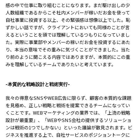
感の中で仕事に取り組むことになります。まだ駆け出しの少
人数組織であるからこそ社内メンバーが稼いだお金を使って
自社事業に投資する以上、その緊張感は想像以上でした。恥
ずかしい話ですが、クライアントにおいても同様のことが言
えるということを頭では理解しているつもりになっていまし
た。実際に事業部やメンバーの稼いだお金を投資するにあた
り、本当の意味でその重みに気づくことができました。当た
り前のように聞こえる内容ではありますが、本質的にこの重
みを理解しているチームでありたいと考えています。
-本質的な戦略設計と戦術実行-
我々の得意なSNSやWEB広告に限らず、顧客の本質的な課題
を見極め、正しい戦略と戦術を提案できるチームになってい
くことです。WEBマーケティングの業界では、「上流の戦略
設計が最重要」、「WEBやSNS会社の提供するソリューショ
ンは戦術の1つでしかない」といった議論が散見されます。ビ
ジネスを推進する上で、自社サービスのポジショントークに