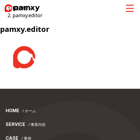
HOME
>
pamxy.editor
pamxy.editor
HOME
/ ホーム
SERVICE
/ 事業内容
CASE
/ 事例