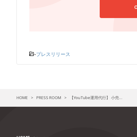
-
プレスリリース
HOME
PRESS ROOM
【YouTube運用代行】 小売業界におけるYouTube×SNS連動施策で新規顧客への接点創出！
>
>