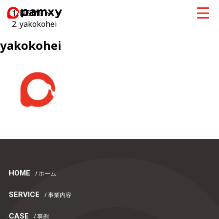
HOME
>
yakokohei
yakokohei
HOME
/ ホーム
SERVICE
/ 事業内容
CASE
/ 事例