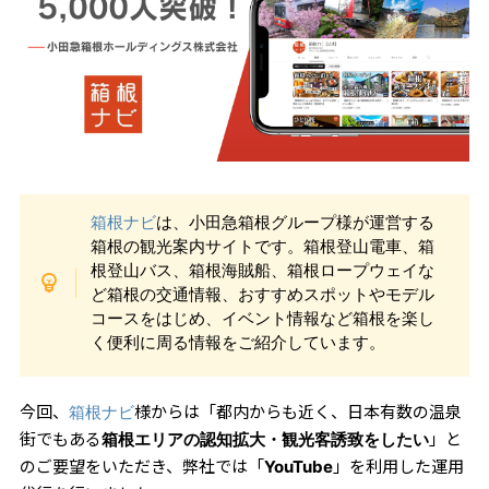
箱根ナビ
は、小田急箱根グループ様が運営する
箱根の観光案内サイトです。箱根登山電車、箱
根登山バス、箱根海賊船、箱根ロープウェイな
ど箱根の交通情報、おすすめスポットやモデル
コースをはじめ、イベント情報など箱根を楽し
く便利に周る情報をご紹介しています。
今回、
様からは「都内からも近く、日本有数の温泉
箱根ナビ
街でもある
」と
箱根エリアの認知拡大・観光客誘致をしたい
のご要望をいただき、弊社では「
」を利用した運用
YouTube