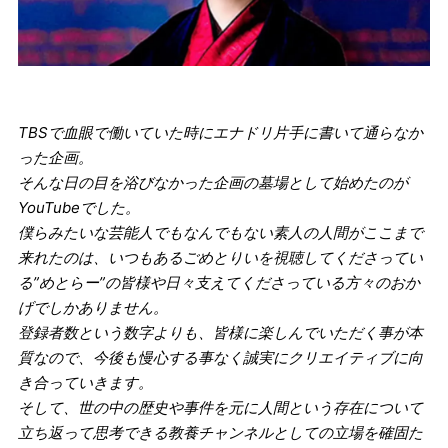
TBSで血眼で働いていた時にエナドリ片手に書いて通らなか
った企画。
そんな日の目を浴びなかった企画の墓場として始めたのが
YouTubeでした。
僕らみたいな芸能人でもなんでもない素人の人間がここまで
来れたのは、いつもあるごめとりいを視聴してくださってい
る”めとらー”の皆様や日々支えてくださっている方々のおか
げでしかありません。
登録者数という数字よりも、皆様に楽しんでいただく事が本
質なので、今後も慢心する事なく誠実にクリエイティブに向
き合っていきます。
そして、世の中の歴史や事件を元に人間という存在について
立ち返って思考できる教養チャンネルとしての立場を確固た